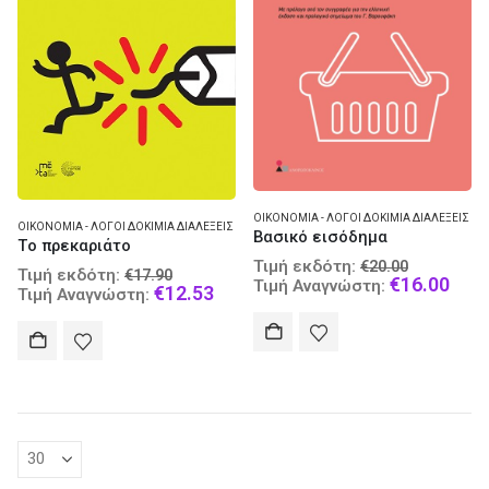
ΟΙΚΟΝΟΜΊΑ - ΛΌΓΟΙ ΔΟΚΊΜΙΑ ΔΙΑΛΈΞΕΙΣ
ΟΙΚΟΝΟΜΊΑ - ΛΌΓΟΙ ΔΟΚΊΜΙΑ ΔΙΑΛΈΞΕΙΣ
Βασικό εισόδημα
Τo πρεκαριάτο
Original
Τιμή εκδότη:
€
20.00
Original
Τιμή εκδότη:
€
17.90
price
Curr
€
16.00
Τιμή Αναγνώστη:
price
Current
€
12.53
Τιμή Αναγνώστη:
was:
pric
was:
price
€20.00.
is:
€17.90.
is:
€16.
€12.53.