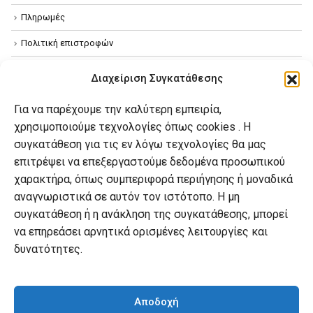
Πληρωμές
Πολιτική επιστροφών
Όροι χρήσης
Διαχείριση Συγκατάθεσης
Πολιτική απορρήτου
Για να παρέχουμε την καλύτερη εμπειρία,
Πολιτική Cookies
χρησιμοποιούμε τεχνολογίες όπως cookies . Η
συγκατάθεση για τις εν λόγω τεχνολογίες θα μας
επιτρέψει να επεξεργαστούμε δεδομένα προσωπικού
Ο λογαριασμός μου
χαρακτήρα, όπως συμπεριφορά περιήγησης ή μοναδικά
Ο λογαριασμός μου
αναγνωριστικά σε αυτόν τον ιστότοπο. Η μη
συγκατάθεση ή η ανάκληση της συγκατάθεσης, μπορεί
Οι παραγγελίες μου
να επηρεάσει αρνητικά ορισμένες λειτουργίες και
Λίστα επιθυμιών
δυνατότητες.
Καλάθι αγορών
Αποδοχή