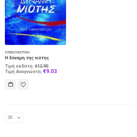
ΣΥΜΒΟΥΛΕΥΤΙΚΉ
Η δύναμη της νιότης
Original
Τιμή εκδότη:
€
12.90
price
Current
€
9.03
Τιμή Αναγνώστη:
was:
price
€12.90.
is:
€9.03.