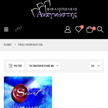
0
0
HOME
PAUL HARRINGTON
FILTER