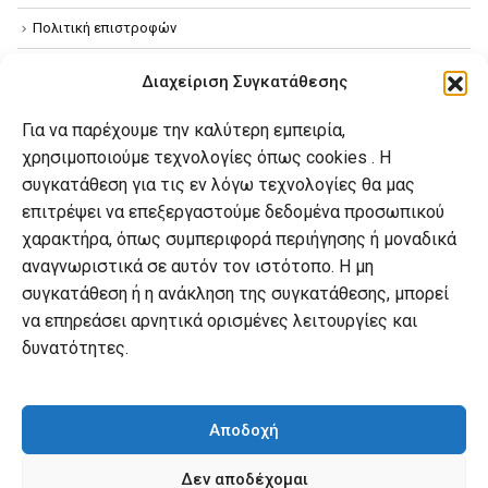
Πολιτική επιστροφών
Όροι χρήσης
Διαχείριση Συγκατάθεσης
Πολιτική απορρήτου
Για να παρέχουμε την καλύτερη εμπειρία,
Πολιτική Cookies
χρησιμοποιούμε τεχνολογίες όπως cookies . Η
συγκατάθεση για τις εν λόγω τεχνολογίες θα μας
επιτρέψει να επεξεργαστούμε δεδομένα προσωπικού
Ο λογαριασμός μου
χαρακτήρα, όπως συμπεριφορά περιήγησης ή μοναδικά
Ο λογαριασμός μου
αναγνωριστικά σε αυτόν τον ιστότοπο. Η μη
συγκατάθεση ή η ανάκληση της συγκατάθεσης, μπορεί
Οι παραγγελίες μου
να επηρεάσει αρνητικά ορισμένες λειτουργίες και
Λίστα επιθυμιών
δυνατότητες.
Καλάθι αγορών
Αποδοχή
Δεν αποδέχομαι