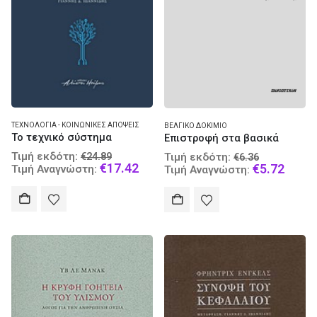
ΤΕΧΝΟΛΟΓΊΑ - ΚΟΙΝΩΝΙΚΈΣ ΑΠΌΨΕΙΣ
ΒΕΛΓΙΚΌ ΔΟΚΊΜΙΟ
Το τεχνικό σύστημα
Επιστροφή στα βασικά
Original
Original
Τιμή εκδότη:
€
24.89
Τιμή εκδότη:
€
6.36
price
Current
€
17.42
price
Curre
€
5.72
Τιμή Αναγνώστη:
Τιμή Αναγνώστη:
was:
price
was:
price
€24.89.
is:
€6.36.
is:
€17.42.
€5.72