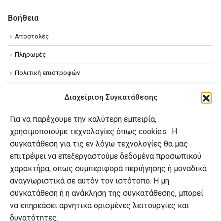
Βοήθεια
Αποστολές
Πληρωμές
Πολιτική επιστροφών
Όροι χρήσης
Διαχείριση Συγκατάθεσης
Πολιτική απορρήτου
Για να παρέχουμε την καλύτερη εμπειρία,
Πολιτική Cookies
χρησιμοποιούμε τεχνολογίες όπως cookies . Η
συγκατάθεση για τις εν λόγω τεχνολογίες θα μας
επιτρέψει να επεξεργαστούμε δεδομένα προσωπικού
Ο λογαριασμός μου
χαρακτήρα, όπως συμπεριφορά περιήγησης ή μοναδικά
Ο λογαριασμός μου
αναγνωριστικά σε αυτόν τον ιστότοπο. Η μη
συγκατάθεση ή η ανάκληση της συγκατάθεσης, μπορεί
Οι παραγγελίες μου
να επηρεάσει αρνητικά ορισμένες λειτουργίες και
Λίστα επιθυμιών
δυνατότητες.