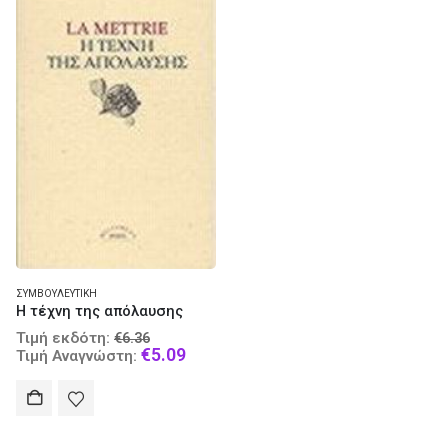
ΣΥΜΒΟΥΛΕΥΤΙΚΉ
Η τέχνη της απόλαυσης
Original
Τιμή εκδότη:
€
6.36
price
Current
€
5.09
Τιμή Αναγνώστη:
was:
price
€6.36.
is:
€5.09.