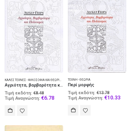
ΤΈΧΝΗ - ΘΕΩΡΊΑ
ΚΑΛΈΣ ΤΈΧΝΕΣ - ΦΙΛΟΣΟΦΊΑ ΚΑΙ ΘΕΩΡΊΑ
,
ΦΙΛΟΣΟΦΊΑ ΝΕΌΤΕΡΗ
Περί μορφής
Αγριότητα, βαρβαρότητα και πολιτισμός
Original
Original
Τιμή εκδότη:
€
13.78
Τιμή εκδότη:
€
8.48
price
Curr
€
10.33
price
Current
€
6.78
Τιμή Αναγνώστη:
Τιμή Αναγνώστη:
was:
pric
was:
price
€13.78.
is:
€8.48.
is:
€10.
€6.78.