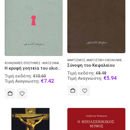
ΜΑΡΞΙΣΜΌΣ
,
ΜΑΡΞΙΣΤΙΚΉ ΟΙΚΟΝΟΜΙΚΉ
,
ΜΑ
ΚΟΙΝΩΝΙΚΈΣ ΕΠΙΣΤΉΜΕΣ - ΦΙΛΟΣΟΦΊΑ ΚΑΙ ΘΕΩΡΊΑ
Σύνοψη του Κεφαλαίου
Η κρυφή γοητεία του υλισμού
Original
Τιμή εκδότη:
€
8.48
Original
Τιμή εκδότη:
€
10.60
price
Curre
€
5.94
Τιμή Αναγνώστη:
price
Current
€
7.42
Τιμή Αναγνώστη:
was:
price
was:
price
€8.48.
is:
€10.60.
is:
€5.94
€7.42.