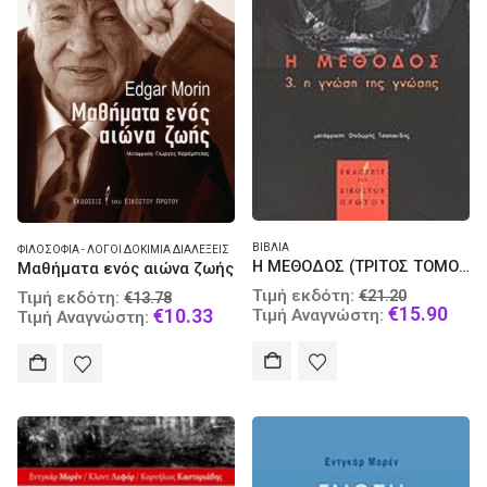
ΒΙΒΛΊΑ
ΦΙΛΟΣΟΦΊΑ - ΛΌΓΟΙ ΔΟΚΊΜΙΑ ΔΙΑΛΈΞΕΙΣ
Η ΜΕΘΟΔΟΣ (ΤΡΙΤΟΣ ΤΟΜΟΣ)
Μαθήματα ενός αιώνα ζωής
Original
Original
Τιμή εκδότη:
€
21.20
Τιμή εκδότη:
€
13.78
price
Curr
€
15.90
price
Current
€
10.33
Τιμή Αναγνώστη:
Τιμή Αναγνώστη:
was:
pric
was:
price
€21.20.
is:
€13.78.
is:
€15.
€10.33.