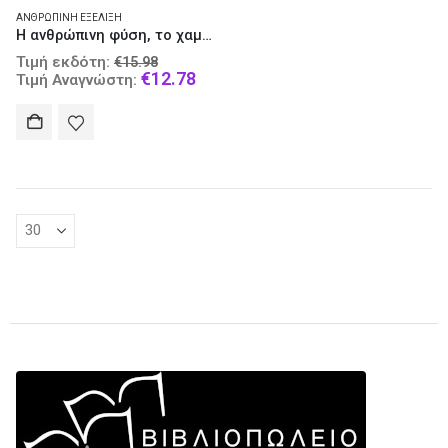
ΑΝΘΡΏΠΙΝΗ ΕΞΈΛΙΞΗ
Η ανθρώπινη φύση, το χαμένο παράδειγμα
Original
Τιμή εκδότη:
€
15.98
price
Current
€
12.78
Τιμή Αναγνώστη:
was:
price
€15.98.
is:
€12.78.