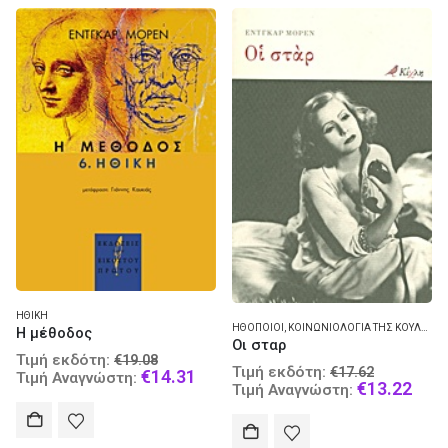
ΗΘΙΚΉ
ΗΘΟΠΟΙΟΊ
,
ΚΟΙΝΩΝΙΟΛΟΓΊΑ ΤΗΣ ΚΟΥΛΤΟΎΡΑΣ
Η μέθοδος
Οι σταρ
Original
Τιμή εκδότη:
€
19.08
Original
Τιμή εκδότη:
€
17.62
price
Current
€
14.31
Τιμή Αναγνώστη:
price
Curr
€
13.22
Τιμή Αναγνώστη:
was:
price
was:
pric
€19.08.
is:
€17.62.
is:
€14.31.
€13.