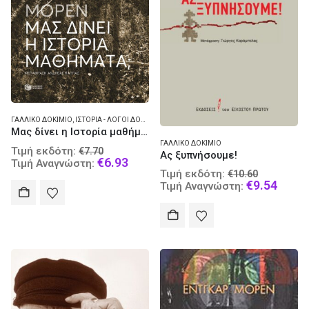
ΓΑΛΛΙΚΌ ΔΟΚΊΜΙΟ
,
ΙΣΤΟΡΊΑ - ΛΌΓΟΙ ΔΟΚΊΜΙΑ ΔΙΑΛΈΞΕΙΣ
Μας δίνει η Ιστορία μαθήματα;
ΓΑΛΛΙΚΌ ΔΟΚΊΜΙΟ
Original
Τιμή εκδότη:
€
7.70
Ας ξυπνήσουμε!
price
Current
€
6.93
Τιμή Αναγνώστη:
Original
was:
price
Τιμή εκδότη:
€
10.60
price
Curre
€
9.54
€7.70.
is:
Τιμή Αναγνώστη:
was:
price
€6.93.
€10.60.
is:
€9.54