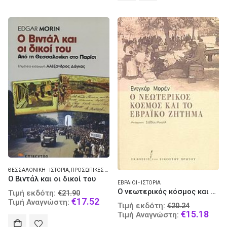
ΘΕΣΣΑΛΟΝΊΚΗ - ΙΣΤΟΡΊΑ
,
ΠΡΟΣΩΠΙΚΈΣ ΑΦΗΓΉΣΕΙΣ - ΜΑΡΤΥΡΊΕΣ
Ο Βιντάλ και οι δικοί του
ΕΒΡΑΊΟΙ - ΙΣΤΟΡΊΑ
Original
Ο νεωτερικός κόσμος και το εβραϊκό ζήτημα
Τιμή εκδότη:
€
21.90
price
Current
€
17.52
Τιμή Αναγνώστη:
Original
Τιμή εκδότη:
€
20.24
was:
price
price
Curr
€
15.18
Τιμή Αναγνώστη:
€21.90.
is:
was:
pric