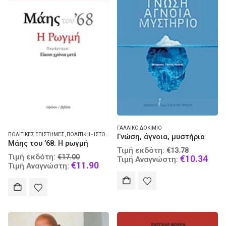
ΓΑΛΛΙΚΌ ΔΟΚΊΜΙΟ
ΠΟΛΙΤΙΚΈΣ ΕΠΙΣΤΉΜΕΣ
,
ΠΟΛΙΤΙΚΉ - ΙΣΤΟΡΊΑ - ΓΑΛΛΊΑ
Γνώση, άγνοια, μυστήριο
Μάης του ’68: Η ρωγμή
Original
Τιμή εκδότη:
€
13.78
Original
Τιμή εκδότη:
€
17.00
price
Curr
€
10.34
Τιμή Αναγνώστη:
price
Current
€
11.90
Τιμή Αναγνώστη:
was:
pric
was:
price
€13.78.
is:
€17.00.
is:
€10.
€11.90.