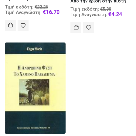
Από την κρίση στην πίστη
Original
Τιμή εκδότη:
€
22.26
Original
Τιμή εκδότη:
€
5.30
price
Current
€
16.70
Τιμή Αναγνώστη:
price
Curre
€
4.24
Τιμή Αναγνώστη:
was:
price
was:
price
€22.26.
is:
€5.30.
is:
€16.70.
€4.24